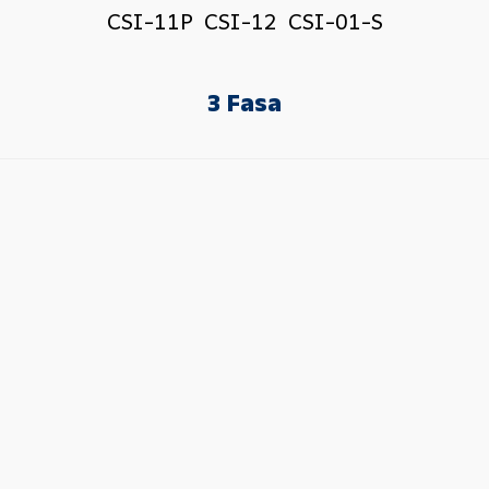
CSI-11P
CSI-12
CSI-01-S
3 Fasa
CSI-31
Lainnya
CSI-41
CSI-21P
Vending System
Sistem AMI